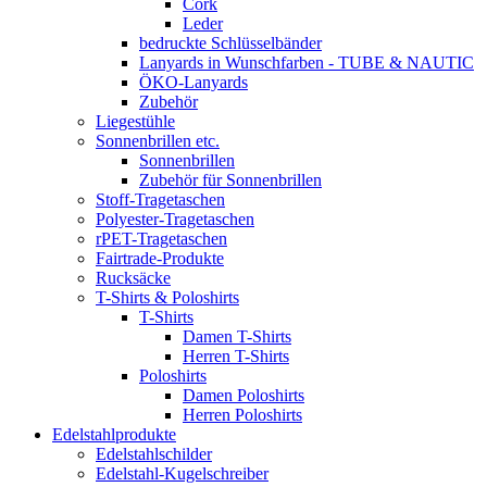
Cork
Leder
bedruckte Schlüsselbänder
Lanyards in Wunschfarben - TUBE & NAUTIC
ÖKO-Lanyards
Zubehör
Liegestühle
Sonnenbrillen etc.
Sonnenbrillen
Zubehör für Sonnenbrillen
Stoff-Tragetaschen
Polyester-Tragetaschen
rPET-Tragetaschen
Fairtrade-Produkte
Rucksäcke
T-Shirts & Poloshirts
T-Shirts
Damen T-Shirts
Herren T-Shirts
Poloshirts
Damen Poloshirts
Herren Poloshirts
Edelstahlprodukte
Edelstahlschilder
Edelstahl-Kugelschreiber