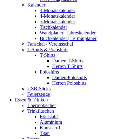
Kalender
3-Monatskalender
4-Monatskalender
5-Monatskalender
Tischkalender
Wandplaner | Jahreskalender
Buchkalender | Terminplaner
Fanschal / Vereinsschal
T-Shirts & Poloshirts
T-Shirts
Damen T-Shirts
Herren T-Shirts
Poloshirts
Damen Poloshirts
Herren Poloshirts
USB-Sticks
Feuerzeuge
Essen & Trinken
Thermobecher
Trinkflaschen
Edelstahl
Aluminium
Kunststoff
Titan
Tassen