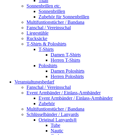
Titan
Sonnenbrillen etc.
Sonnenbrillen
Zubehör für Sonnenbrillen
Multifuntionstücher / Bandana
Fanschal / Vereinsschal
Liegestühle
Rucksäcke
T-Shirts & Poloshirts
T-Shirts
Damen T-Shirts
Herren T-Shirts
Poloshirts
Damen Poloshirts
Herren Poloshirts
Veranstaltungsbedarf
Fanschal / Vereinsschal
Event Armbänder / Einlass-Armbänder
Event Armbänder / Einlass-Armbänder
Zubehör
Multifuntionstücher / Bandana
Schlüsselbänder / Lanyards
Original Lanyards®
Tube
Nautic