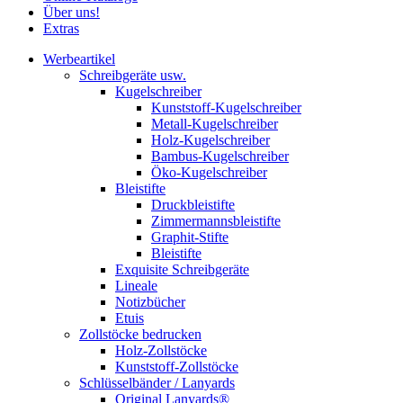
Über uns!
Extras
Werbeartikel
Schreibgeräte usw.
Kugelschreiber
Kunststoff-Kugelschreiber
Metall-Kugelschreiber
Holz-Kugelschreiber
Bambus-Kugelschreiber
Öko-Kugelschreiber
Bleistifte
Druckbleistifte
Zimmermannsbleistifte
Graphit-Stifte
Bleistifte
Exquisite Schreibgeräte
Lineale
Notizbücher
Etuis
Zollstöcke bedrucken
Holz-Zollstöcke
Kunststoff-Zollstöcke
Schlüsselbänder / Lanyards
Original Lanyards®