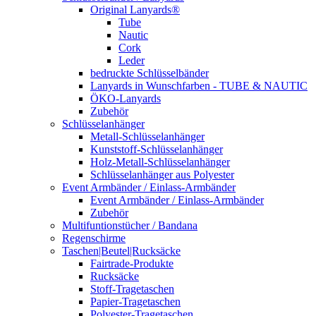
Original Lanyards®
Tube
Nautic
Cork
Leder
bedruckte Schlüsselbänder
Lanyards in Wunschfarben - TUBE & NAUTIC
ÖKO-Lanyards
Zubehör
Schlüsselanhänger
Metall-Schlüsselanhänger
Kunststoff-Schlüsselanhänger
Holz-Metall-Schlüsselanhänger
Schlüsselanhänger aus Polyester
Event Armbänder / Einlass-Armbänder
Event Armbänder / Einlass-Armbänder
Zubehör
Multifuntionstücher / Bandana
Regenschirme
Taschen|Beutel|Rucksäcke
Fairtrade-Produkte
Rucksäcke
Stoff-Tragetaschen
Papier-Tragetaschen
Polyester-Tragetaschen