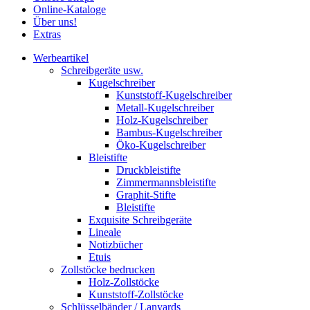
Online-Kataloge
Über uns!
Extras
Werbeartikel
Schreibgeräte usw.
Kugelschreiber
Kunststoff-Kugelschreiber
Metall-Kugelschreiber
Holz-Kugelschreiber
Bambus-Kugelschreiber
Öko-Kugelschreiber
Bleistifte
Druckbleistifte
Zimmermannsbleistifte
Graphit-Stifte
Bleistifte
Exquisite Schreibgeräte
Lineale
Notizbücher
Etuis
Zollstöcke bedrucken
Holz-Zollstöcke
Kunststoff-Zollstöcke
Schlüsselbänder / Lanyards