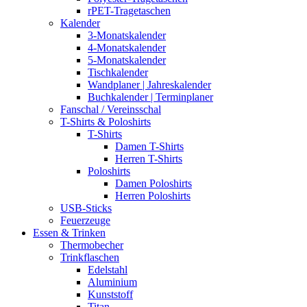
rPET-Tragetaschen
Kalender
3-Monatskalender
4-Monatskalender
5-Monatskalender
Tischkalender
Wandplaner | Jahreskalender
Buchkalender | Terminplaner
Fanschal / Vereinsschal
T-Shirts & Poloshirts
T-Shirts
Damen T-Shirts
Herren T-Shirts
Poloshirts
Damen Poloshirts
Herren Poloshirts
USB-Sticks
Feuerzeuge
Essen & Trinken
Thermobecher
Trinkflaschen
Edelstahl
Aluminium
Kunststoff
Titan