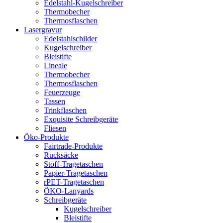
Edelstahl-Kugelschreiber
Thermobecher
Thermosflaschen
Lasergravur
Edelstahlschilder
Kugelschreiber
Bleistifte
Lineale
Thermobecher
Thermosflaschen
Feuerzeuge
Tassen
Trinkflaschen
Exquisite Schreibgeräte
Fliesen
Öko-Produkte
Fairtrade-Produkte
Rucksäcke
Stoff-Tragetaschen
Papier-Tragetaschen
rPET-Tragetaschen
ÖKO-Lanyards
Schreibgeräte
Kugelschreiber
Bleistifte