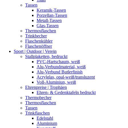
Tassen
Keramik-Tassen
Porzellan-Tassen
Metall-Tassen
Glas-Tassen
Thermosflaschen
Trinkbecher
Flaschenkühler
Flaschenöffner
Sport | Outdoor | Verein
Stallplaketten,­ bedruckt
PVC-Hartschaum, weiß
Alu-Verbundmaterial, weiß
Alu-Verbund Butlerfinish
Acrylglas, opal-weiß/transluzent
Voll-Aluminiun, weiß
Ehrenpreise | Trophäen
Ehren- & Gedenktafeln bedruckt
Thermobecher
Thermosflaschen
Tassen
Trinkflaschen
Edelstahl
Aluminium