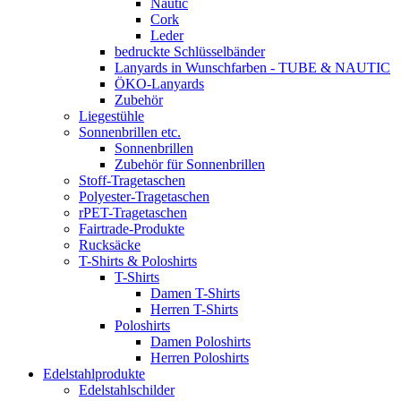
Nautic
Cork
Leder
bedruckte Schlüsselbänder
Lanyards in Wunschfarben - TUBE & NAUTIC
ÖKO-Lanyards
Zubehör
Liegestühle
Sonnenbrillen etc.
Sonnenbrillen
Zubehör für Sonnenbrillen
Stoff-Tragetaschen
Polyester-Tragetaschen
rPET-Tragetaschen
Fairtrade-Produkte
Rucksäcke
T-Shirts & Poloshirts
T-Shirts
Damen T-Shirts
Herren T-Shirts
Poloshirts
Damen Poloshirts
Herren Poloshirts
Edelstahlprodukte
Edelstahlschilder