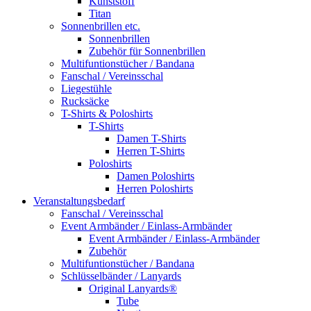
Kunststoff
Titan
Sonnenbrillen etc.
Sonnenbrillen
Zubehör für Sonnenbrillen
Multifuntionstücher / Bandana
Fanschal / Vereinsschal
Liegestühle
Rucksäcke
T-Shirts & Poloshirts
T-Shirts
Damen T-Shirts
Herren T-Shirts
Poloshirts
Damen Poloshirts
Herren Poloshirts
Veranstaltungsbedarf
Fanschal / Vereinsschal
Event Armbänder / Einlass-Armbänder
Event Armbänder / Einlass-Armbänder
Zubehör
Multifuntionstücher / Bandana
Schlüsselbänder / Lanyards
Original Lanyards®
Tube