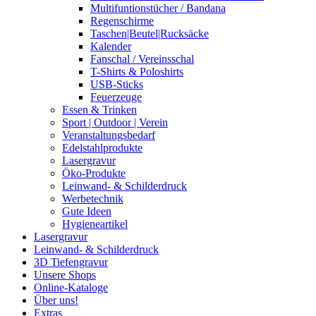
Multifuntionstücher / Bandana
Regenschirme
Taschen|Beutel|Rucksäcke
Kalender
Fanschal / Vereinsschal
T-Shirts & Poloshirts
USB-Sticks
Feuerzeuge
Essen & Trinken
Sport | Outdoor | Verein
Veranstaltungsbedarf
Edelstahlprodukte
Lasergravur
Öko-Produkte
Leinwand- & Schilderdruck
Werbetechnik
Gute Ideen
Hygieneartikel
Lasergravur
Leinwand- & Schilderdruck
3D Tiefengravur
Unsere Shops
Online-Kataloge
Über uns!
Extras