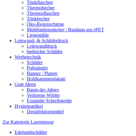
Trinkflaschen
Thermobecher
Thermosflaschen
Trinkbecher
Öko-Regenschirme
Multifuntionstücher / Bandana aus rPET
Liegestühle
Leinwand- & Schilderdruck
Leinwanddruck
bedruckte Schilder
Werbetechnik
Schilder
Pultständer
Banner / Planen
Hohlkammerplakate
Gute Ideen
Baum des Jahres
Verlorene Wörter
Exquisite Schreibgeräte
Hygieneartikel
Desinfektionsmittel
Zur Kategorie Lasergravur
Edelstahlschilder