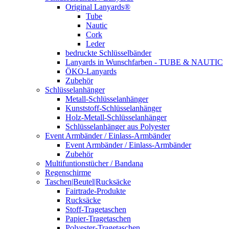
Original Lanyards®
Tube
Nautic
Cork
Leder
bedruckte Schlüsselbänder
Lanyards in Wunschfarben - TUBE & NAUTIC
ÖKO-Lanyards
Zubehör
Schlüsselanhänger
Metall-Schlüsselanhänger
Kunststoff-Schlüsselanhänger
Holz-Metall-Schlüsselanhänger
Schlüsselanhänger aus Polyester
Event Armbänder / Einlass-Armbänder
Event Armbänder / Einlass-Armbänder
Zubehör
Multifuntionstücher / Bandana
Regenschirme
Taschen|Beutel|Rucksäcke
Fairtrade-Produkte
Rucksäcke
Stoff-Tragetaschen
Papier-Tragetaschen
Polyester-Tragetaschen