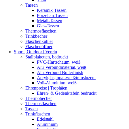
Tassen
Keramik-Tassen
Porzellan-Tassen
Metall-Tassen
Glas-Tassen
Thermosflaschen
Trinkbecher
Flaschenkühler
Flaschenöffner
Sport | Outdoor | Verein
Stallplaketten,­ bedruckt
PVC-Hartschaum, weiß
Alu-Verbundmaterial, weiß
Alu-Verbund Butlerfinish
Acrylglas, opal-weiß/transluzent
Voll-Aluminiun, weiß
Ehrenpreise | Trophäen
Ehren- & Gedenktafeln bedruckt
Thermobecher
Thermosflaschen
Tassen
Trinkflaschen
Edelstahl
Aluminium