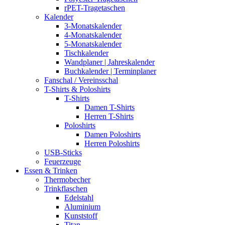
rPET-Tragetaschen
Kalender
3-Monatskalender
4-Monatskalender
5-Monatskalender
Tischkalender
Wandplaner | Jahreskalender
Buchkalender | Terminplaner
Fanschal / Vereinsschal
T-Shirts & Poloshirts
T-Shirts
Damen T-Shirts
Herren T-Shirts
Poloshirts
Damen Poloshirts
Herren Poloshirts
USB-Sticks
Feuerzeuge
Essen & Trinken
Thermobecher
Trinkflaschen
Edelstahl
Aluminium
Kunststoff
Titan