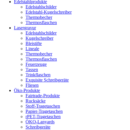
Edelstahlprodukte
Edelstahlschilder
Edelstahl-Kugelschreiber
Thermobecher
Thermosflaschen
Lasergravur
Edelstahlschilder
Kugelschreiber
Bleistifte
Lineale
Thermobecher
Thermosflaschen
Feuerzeuge
Tassen
Trinkflaschen
Exquisite Schreibgeräte
Fliesen
Öko-Produkte
Fairtrade-Produkte
Rucksäcke
Stoff-Tragetaschen
Papier-Tragetaschen
rPET-Tragetaschen
ÖKO-Lanyards
Schreibgeräte