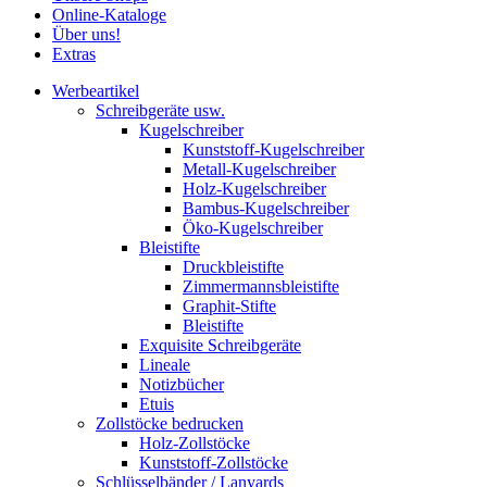
Online-Kataloge
Über uns!
Extras
Werbeartikel
Schreibgeräte usw.
Kugelschreiber
Kunststoff-Kugelschreiber
Metall-Kugelschreiber
Holz-Kugelschreiber
Bambus-Kugelschreiber
Öko-Kugelschreiber
Bleistifte
Druckbleistifte
Zimmermannsbleistifte
Graphit-Stifte
Bleistifte
Exquisite Schreibgeräte
Lineale
Notizbücher
Etuis
Zollstöcke bedrucken
Holz-Zollstöcke
Kunststoff-Zollstöcke
Schlüsselbänder / Lanyards