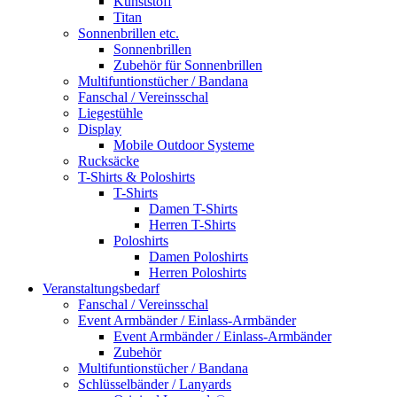
Kunststoff
Titan
Sonnenbrillen etc.
Sonnenbrillen
Zubehör für Sonnenbrillen
Multifuntionstücher / Bandana
Fanschal / Vereinsschal
Liegestühle
Display
Mobile Outdoor Systeme
Rucksäcke
T-Shirts & Poloshirts
T-Shirts
Damen T-Shirts
Herren T-Shirts
Poloshirts
Damen Poloshirts
Herren Poloshirts
Veranstaltungsbedarf
Fanschal / Vereinsschal
Event Armbänder / Einlass-Armbänder
Event Armbänder / Einlass-Armbänder
Zubehör
Multifuntionstücher / Bandana
Schlüsselbänder / Lanyards