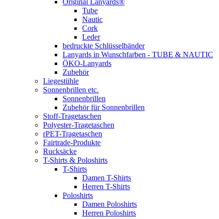
Original Lanyards®
Tube
Nautic
Cork
Leder
bedruckte Schlüsselbänder
Lanyards in Wunschfarben - TUBE & NAUTIC
ÖKO-Lanyards
Zubehör
Liegestühle
Sonnenbrillen etc.
Sonnenbrillen
Zubehör für Sonnenbrillen
Stoff-Tragetaschen
Polyester-Tragetaschen
rPET-Tragetaschen
Fairtrade-Produkte
Rucksäcke
T-Shirts & Poloshirts
T-Shirts
Damen T-Shirts
Herren T-Shirts
Poloshirts
Damen Poloshirts
Herren Poloshirts