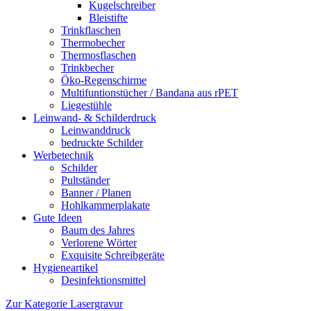
Kugelschreiber
Bleistifte
Trinkflaschen
Thermobecher
Thermosflaschen
Trinkbecher
Öko-Regenschirme
Multifuntionstücher / Bandana aus rPET
Liegestühle
Leinwand- & Schilderdruck
Leinwanddruck
bedruckte Schilder
Werbetechnik
Schilder
Pultständer
Banner / Planen
Hohlkammerplakate
Gute Ideen
Baum des Jahres
Verlorene Wörter
Exquisite Schreibgeräte
Hygieneartikel
Desinfektionsmittel
Zur Kategorie Lasergravur