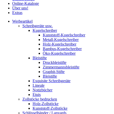
Online-Kataloge
Über uns!
Extras
Werbeartikel
Schreibgeräte usw.
Kugelschreiber
Kunststoff-Kugelschreiber
Metall-Kugelschreiber
Holz-Kugelschreiber
Bambus-Kugelschreiber
Öko-Kugelschreiber
Bleistifte
Druckbleistifte
Zimmermannsbleistifte
Graphit-Stifte
Bleistifte
Exquisite Schreibgeräte
Lineale
Notizbücher
Etuis
Zollstöcke bedrucken
Holz-Zollstöcke
Kunststoff-Zollstöcke
Schlüsselbänder / Lanyards