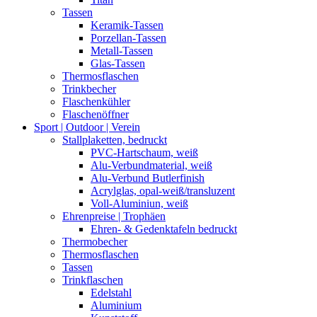
Tassen
Keramik-Tassen
Porzellan-Tassen
Metall-Tassen
Glas-Tassen
Thermosflaschen
Trinkbecher
Flaschenkühler
Flaschenöffner
Sport | Outdoor | Verein
Stallplaketten,­ bedruckt
PVC-Hartschaum, weiß
Alu-Verbundmaterial, weiß
Alu-Verbund Butlerfinish
Acrylglas, opal-weiß/transluzent
Voll-Aluminiun, weiß
Ehrenpreise | Trophäen
Ehren- & Gedenktafeln bedruckt
Thermobecher
Thermosflaschen
Tassen
Trinkflaschen
Edelstahl
Aluminium