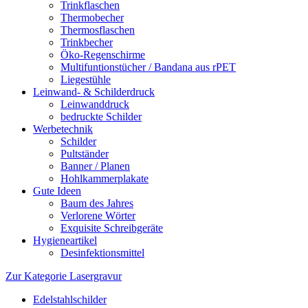
Trinkflaschen
Thermobecher
Thermosflaschen
Trinkbecher
Öko-Regenschirme
Multifuntionstücher / Bandana aus rPET
Liegestühle
Leinwand- & Schilderdruck
Leinwanddruck
bedruckte Schilder
Werbetechnik
Schilder
Pultständer
Banner / Planen
Hohlkammerplakate
Gute Ideen
Baum des Jahres
Verlorene Wörter
Exquisite Schreibgeräte
Hygieneartikel
Desinfektionsmittel
Zur Kategorie Lasergravur
Edelstahlschilder