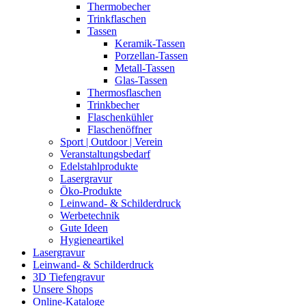
Thermobecher
Trinkflaschen
Tassen
Keramik-Tassen
Porzellan-Tassen
Metall-Tassen
Glas-Tassen
Thermosflaschen
Trinkbecher
Flaschenkühler
Flaschenöffner
Sport | Outdoor | Verein
Veranstaltungsbedarf
Edelstahlprodukte
Lasergravur
Öko-Produkte
Leinwand- & Schilderdruck
Werbetechnik
Gute Ideen
Hygieneartikel
Lasergravur
Leinwand- & Schilderdruck
3D Tiefengravur
Unsere Shops
Online-Kataloge