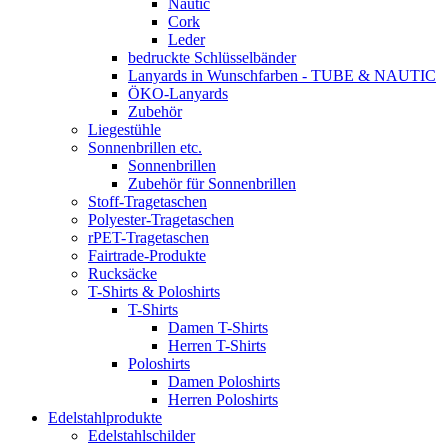
Nautic
Cork
Leder
bedruckte Schlüsselbänder
Lanyards in Wunschfarben - TUBE & NAUTIC
ÖKO-Lanyards
Zubehör
Liegestühle
Sonnenbrillen etc.
Sonnenbrillen
Zubehör für Sonnenbrillen
Stoff-Tragetaschen
Polyester-Tragetaschen
rPET-Tragetaschen
Fairtrade-Produkte
Rucksäcke
T-Shirts & Poloshirts
T-Shirts
Damen T-Shirts
Herren T-Shirts
Poloshirts
Damen Poloshirts
Herren Poloshirts
Edelstahlprodukte
Edelstahlschilder