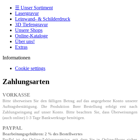
☰ Unser Sortiment
Lasergravur
Leinwand- & Schilderdruck
3D Tiefengravur
Unsere Shops
Online-Kataloge
Über uns!
Extras
Informationen
Cookie settings
Zahlungsarten
VORKASSE
Bitte überweisen Sie den fälligen Betrag auf das angegebene Konto unserer
Auftragsbestätigung. Die Produktion Ihrer Bestellung erfolgt erst nach
Zahlungseingang auf unser Konto.
Bitte beachten Sie, dass Überweisungen
(auch online) 1-3 Tage Bankwerktage benötigen.
PAYPAL
Bearbeitungsgebühren
: 2 % des Bestellwertes
PayPal ist der Online-Zahlungsservice, mit dem Sie in Online-Shops sicher,