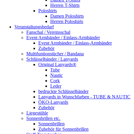
Herren T-Shirts
Poloshirts
Damen Poloshirts
Herren Poloshirts
Veranstaltungsbedarf
Fanschal / Vereinsschal
Event Armbänder / Einlass-Armbänder
Event Armbänder / Einlass-Armbänder
Zubehör
Multifuntionstücher / Bandana
Schlüsselbänder / Lanyards
Original Lanyards®
Tube
Nautic
Cork
Leder
bedruckte Schlüsselbänder
Lanyards in Wunschfarben - TUBE & NAUTIC
ÖKO-Lanyards
Zubehör
Liegestühle
Sonnenbrillen etc.
Sonnenbrillen
Zubehör für Sonnenbrillen