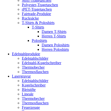
Stoff-Tragetaschen
Polyester-Tragetaschen
rPET-Tragetaschen
Fairtrade-Produkte
Rucksäcke
T-Shirts & Poloshirts
T-Shirts
Damen T-Shirts
Herren T-Shirts
Poloshirts
Damen Poloshirts
Herren Poloshirts
Edelstahlprodukte
Edelstahlschilder
Edelstahl-Kugelschreiber
Thermobecher
Thermosflaschen
Lasergravur
Edelstahlschilder
Kugelschreiber
Bleistifte
Lineale
Thermobecher
Thermosflaschen
Feuerzeuge