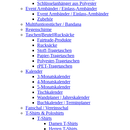
Schlüsselanhänger aus Polyester
Event Armbänder / Einlass-Armbänder
Event Armbänder / Einlass-Armbänder
Zubehör
Multifuntionstücher / Bandana
Regenschirme
Taschen|Beutel|Rucksäcke
Fairtrade-Produkte
Rucksäcke
Stoff-Tragetaschen
Papier-Tragetaschen
Polyester-Tragetaschen
rPET-Tragetaschen
Kalender
3-Monatskalender
4-Monatskalender
5-Monatskalender
Tischkalender
Wandplaner | Jahreskalender
Buchkalender | Terminplaner
Fanschal / Vereinsschal
T-Shirts & Poloshirts
T-Shirts
Damen T-Shirts
Herren T-Shirts