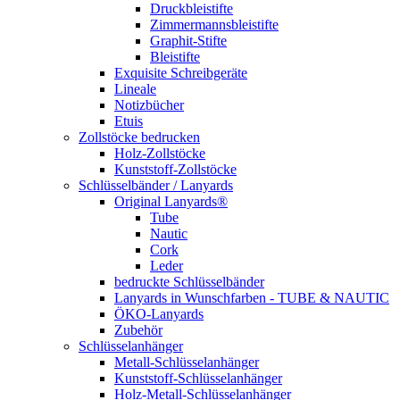
Druckbleistifte
Zimmermannsbleistifte
Graphit-Stifte
Bleistifte
Exquisite Schreibgeräte
Lineale
Notizbücher
Etuis
Zollstöcke bedrucken
Holz-Zollstöcke
Kunststoff-Zollstöcke
Schlüsselbänder / Lanyards
Original Lanyards®
Tube
Nautic
Cork
Leder
bedruckte Schlüsselbänder
Lanyards in Wunschfarben - TUBE & NAUTIC
ÖKO-Lanyards
Zubehör
Schlüsselanhänger
Metall-Schlüsselanhänger
Kunststoff-Schlüsselanhänger
Holz-Metall-Schlüsselanhänger