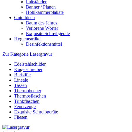
Pultständer
Banner / Planen
Hohlkammerplakate
Gute Ideen
Baum des Jahres
Verlorene Wörter
Exquisite Schreibgeräte
Hygieneartikel
Desinfektionsmittel
Zur Kategorie Lasergravur
Edelstahlschilder
Kugelschreiber
Bleistifte
Lineale
Tassen
Thermobecher
Thermosflaschen
Trinkflaschen
Feuerzeuge
Exquisite Schreibgeräte
Fliesen