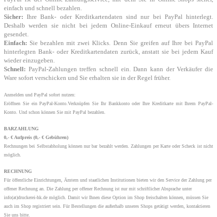
einfach und schnell bezahlen.
Sicher:
Ihre Bank- oder Kreditkartendaten sind nur bei PayPal hinterlegt.
Deshalb werden sie nicht bei jedem Online-Einkauf erneut übers Internet
gesendet.
Einfach:
Sie bezahlen mit zwei Klicks. Denn Sie greifen auf Ihre bei PayPal
hinterlegten Bank- oder Kreditkartendaten zurück, anstatt sie bei jedem Kauf
wieder einzugeben.
Schnell:
PayPal-Zahlungen treffen schnell ein. Dann kann der Verkäufer die
Ware sofort verschicken und Sie erhalten sie in der Regel früher.
Anmelden und PayPal sofort nutzen:
Eröffnen Sie ein PayPal-Konto.Verknüpfen Sie Ihr Bankkonto oder Ihre Kreditkarte mit Ihrem PayPal-
Konto. Und schon können Sie mit PayPal bezahlen.
BARZAHLUNG
0,- € Aufpreis (0,- € Gebühren)
Rechnungen bei Selbstabholung können nur bar bezahlt werden. Zahlungen per Karte oder Scheck ist nicht
möglich.
RECHNUNG
Für öffentliche Einrichtungen, Ämtern und staatlichen Institutionen bieten wir den Service der Zahlung per
offener Rechnung an. Die Zahlung per offener Rechnung ist nur mit schriftlicher Absprache unter
info(at)druckerei-hk.de möglich. Damit wir Ihnen diese Option im Shop freischalten können, müssen Sie
auch im Shop registriert sein. Für Bestellungen die außerhalb unseres Shops getätigt werden, kontaktieren
Sie uns bitte.