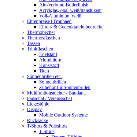
Alu-Verbund Butlerfinish
Acrylglas, opal-weiß/transluzent
Voll-Aluminiun, weiß
Ehrenpreise | Trophäen
Ehren- & Gedenktafeln bedruckt
Thermobecher
Thermosflaschen
Tassen
Trinkflaschen
Edelstahl
Aluminium
Kunststoff
Titan
Sonnenbrillen etc.
Sonnenbrillen
Zubehör für Sonnenbrillen
Multifuntionstücher / Bandana
Fanschal / Vereinsschal
Liegestühle
Display
Mobile Outdoor Systeme
Rucksäcke
T-Shirts & Poloshirts
T-Shirts
Damen T-Shirts