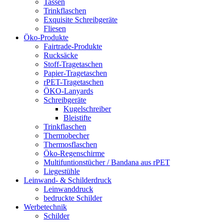
Tassen
Trinkflaschen
Exquisite Schreibgeräte
Fliesen
Öko-Produkte
Fairtrade-Produkte
Rucksäcke
Stoff-Tragetaschen
Papier-Tragetaschen
rPET-Tragetaschen
ÖKO-Lanyards
Schreibgeräte
Kugelschreiber
Bleistifte
Trinkflaschen
Thermobecher
Thermosflaschen
Öko-Regenschirme
Multifuntionstücher / Bandana aus rPET
Liegestühle
Leinwand- & Schilderdruck
Leinwanddruck
bedruckte Schilder
Werbetechnik
Schilder