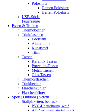
Poloshirts
Damen Poloshirts
Herren Poloshirts
USB-Sticks
Feuerzeuge
Essen & Trinken
Thermobecher
Trinkflaschen
Edelstahl
Aluminium
Kunststoff
Titan
Tassen
Keramik-Tassen
Porzellan-Tassen
Metall-Tassen
Glas-Tassen
Thermosflaschen
Trinkbecher
Flaschenkühler
Flaschenöffner
Sport | Outdoor | Verein
Stallplaketten,­ bedruckt
PVC-Hartschaum, weiß
Alu-Verbundmaterial, weiß