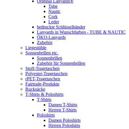
Original Lanyards®
Tube
Nautic
Cork
Leder
bedruckte Schlüsselbänder
Lanyards in Wunschfarben - TUBE & NAUTIC
ÖKO-Lanyards
Zubehör
Liegestühle
Sonnenbrillen etc.
Sonnenbrillen
Zubehör für Sonnenbrillen
Stoff-Tragetaschen
Polyester-Tragetaschen
rPET-Tragetaschen
Fairtrade-Produkte
Rucksäcke
T-Shirts & Poloshirts
T-Shirts
Damen T-Shirts
Herren T-Shirts
Poloshirts
Damen Poloshirts
Herren Poloshirts