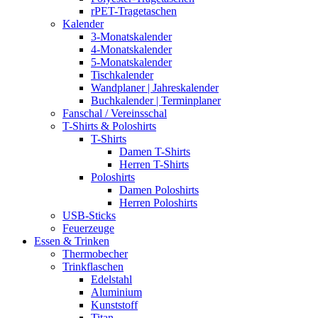
rPET-Tragetaschen
Kalender
3-Monatskalender
4-Monatskalender
5-Monatskalender
Tischkalender
Wandplaner | Jahreskalender
Buchkalender | Terminplaner
Fanschal / Vereinsschal
T-Shirts & Poloshirts
T-Shirts
Damen T-Shirts
Herren T-Shirts
Poloshirts
Damen Poloshirts
Herren Poloshirts
USB-Sticks
Feuerzeuge
Essen & Trinken
Thermobecher
Trinkflaschen
Edelstahl
Aluminium
Kunststoff
Titan