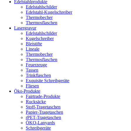
Edelstahlprodukte
Edelstahlschilder
Edelstahl-Kugelschreiber
Thermobecher
Thermosflaschen
Lasergravur
Edelstahlschilder
Kugelschreiber
Bleistifte
Lineale
Thermobecher
Thermosflaschen
Feuerzeuge
Tassen
Trinkflaschen
Exquisite Schreibgeräte
Fliesen
Öko-Produkte
Fairtrade-Produkte
Rucksäcke
Stoff-Tragetaschen
Papier-Tragetaschen
rPET-Tragetaschen
ÖKO-Lanyards
Schreibgeräte