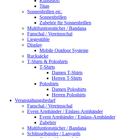
Kunststoff
Titan
Sonnenbrillen etc.
Sonnenbrillen
Zubehör für Sonnenbrillen
Multifuntionstücher / Bandana
Fanschal / Vereinsschal
Liegestühle
Display
Mobile Outdoor Systeme
Rucksäcke
T-Shirts & Poloshirts
T-Shirts
Damen T-Shirts
Herren T-Shirts
Poloshirts
Damen Poloshirts
Herren Poloshirts
Veranstaltungsbedarf
Fanschal / Vereinsschal
Event Armbänder / Einlass-Armbänder
Event Armbänder / Einlass-Armbänder
Zubehör
Multifuntionstücher / Bandana
Schlüsselbänder / Lanyards