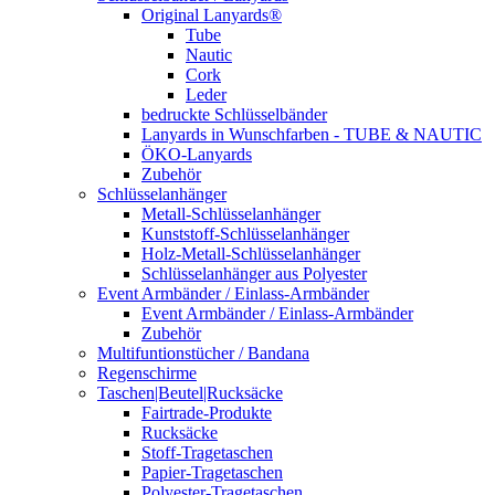
Original Lanyards®
Tube
Nautic
Cork
Leder
bedruckte Schlüsselbänder
Lanyards in Wunschfarben - TUBE & NAUTIC
ÖKO-Lanyards
Zubehör
Schlüsselanhänger
Metall-Schlüsselanhänger
Kunststoff-Schlüsselanhänger
Holz-Metall-Schlüsselanhänger
Schlüsselanhänger aus Polyester
Event Armbänder / Einlass-Armbänder
Event Armbänder / Einlass-Armbänder
Zubehör
Multifuntionstücher / Bandana
Regenschirme
Taschen|Beutel|Rucksäcke
Fairtrade-Produkte
Rucksäcke
Stoff-Tragetaschen
Papier-Tragetaschen
Polyester-Tragetaschen