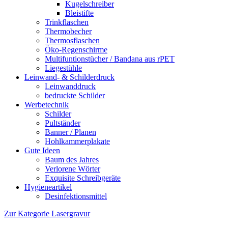
Kugelschreiber
Bleistifte
Trinkflaschen
Thermobecher
Thermosflaschen
Öko-Regenschirme
Multifuntionstücher / Bandana aus rPET
Liegestühle
Leinwand- & Schilderdruck
Leinwanddruck
bedruckte Schilder
Werbetechnik
Schilder
Pultständer
Banner / Planen
Hohlkammerplakate
Gute Ideen
Baum des Jahres
Verlorene Wörter
Exquisite Schreibgeräte
Hygieneartikel
Desinfektionsmittel
Zur Kategorie Lasergravur