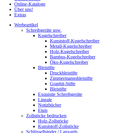
Online-Kataloge
Über uns!
Extras
Werbeartikel
Schreibgeräte usw.
Kugelschreiber
Kunststoff-Kugelschreiber
Metall-Kugelschreiber
Holz-Kugelschreiber
Bambus-Kugelschreiber
Öko-Kugelschreiber
Bleistifte
Druckbleistifte
Zimmermannsbleistifte
Graphit-Stifte
Bleistifte
Exquisite Schreibgeräte
Lineale
Notizbücher
Etuis
Zollstöcke bedrucken
Holz-Zollstöcke
Kunststoff-Zollstöcke
Schlüsselbänder / Lanyards