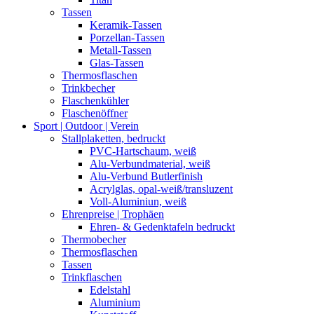
Tassen
Keramik-Tassen
Porzellan-Tassen
Metall-Tassen
Glas-Tassen
Thermosflaschen
Trinkbecher
Flaschenkühler
Flaschenöffner
Sport | Outdoor | Verein
Stallplaketten,­ bedruckt
PVC-Hartschaum, weiß
Alu-Verbundmaterial, weiß
Alu-Verbund Butlerfinish
Acrylglas, opal-weiß/transluzent
Voll-Aluminiun, weiß
Ehrenpreise | Trophäen
Ehren- & Gedenktafeln bedruckt
Thermobecher
Thermosflaschen
Tassen
Trinkflaschen
Edelstahl
Aluminium