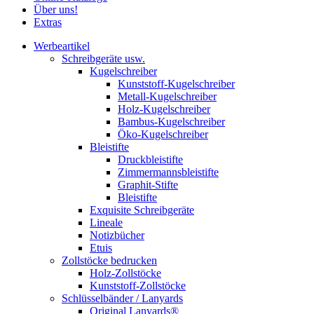
Über uns!
Extras
Werbeartikel
Schreibgeräte usw.
Kugelschreiber
Kunststoff-Kugelschreiber
Metall-Kugelschreiber
Holz-Kugelschreiber
Bambus-Kugelschreiber
Öko-Kugelschreiber
Bleistifte
Druckbleistifte
Zimmermannsbleistifte
Graphit-Stifte
Bleistifte
Exquisite Schreibgeräte
Lineale
Notizbücher
Etuis
Zollstöcke bedrucken
Holz-Zollstöcke
Kunststoff-Zollstöcke
Schlüsselbänder / Lanyards
Original Lanyards®