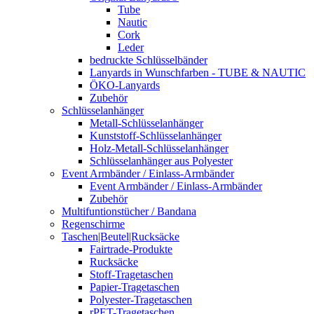
Tube
Nautic
Cork
Leder
bedruckte Schlüsselbänder
Lanyards in Wunschfarben - TUBE & NAUTIC
ÖKO-Lanyards
Zubehör
Schlüsselanhänger
Metall-Schlüsselanhänger
Kunststoff-Schlüsselanhänger
Holz-Metall-Schlüsselanhänger
Schlüsselanhänger aus Polyester
Event Armbänder / Einlass-Armbänder
Event Armbänder / Einlass-Armbänder
Zubehör
Multifuntionstücher / Bandana
Regenschirme
Taschen|Beutel|Rucksäcke
Fairtrade-Produkte
Rucksäcke
Stoff-Tragetaschen
Papier-Tragetaschen
Polyester-Tragetaschen
rPET-Tragetaschen