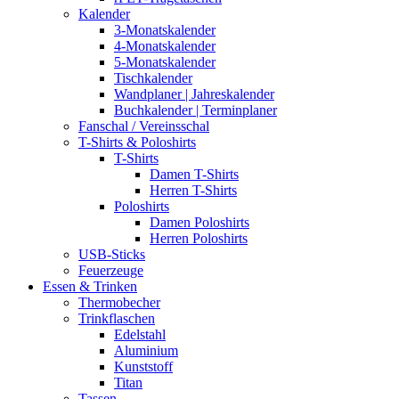
Kalender
3-Monatskalender
4-Monatskalender
5-Monatskalender
Tischkalender
Wandplaner | Jahreskalender
Buchkalender | Terminplaner
Fanschal / Vereinsschal
T-Shirts & Poloshirts
T-Shirts
Damen T-Shirts
Herren T-Shirts
Poloshirts
Damen Poloshirts
Herren Poloshirts
USB-Sticks
Feuerzeuge
Essen & Trinken
Thermobecher
Trinkflaschen
Edelstahl
Aluminium
Kunststoff
Titan
Tassen