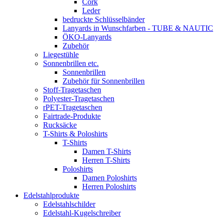
Cork
Leder
bedruckte Schlüsselbänder
Lanyards in Wunschfarben - TUBE & NAUTIC
ÖKO-Lanyards
Zubehör
Liegestühle
Sonnenbrillen etc.
Sonnenbrillen
Zubehör für Sonnenbrillen
Stoff-Tragetaschen
Polyester-Tragetaschen
rPET-Tragetaschen
Fairtrade-Produkte
Rucksäcke
T-Shirts & Poloshirts
T-Shirts
Damen T-Shirts
Herren T-Shirts
Poloshirts
Damen Poloshirts
Herren Poloshirts
Edelstahlprodukte
Edelstahlschilder
Edelstahl-Kugelschreiber