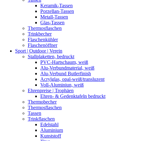
Keramik-Tassen
Porzellan-Tassen
Metall-Tassen
Glas-Tassen
Thermosflaschen
Trinkbecher
Flaschenkühler
Flaschenöffner
Sport | Outdoor | Verein
Stallplaketten,­ bedruckt
PVC-Hartschaum, weiß
Alu-Verbundmaterial, weiß
Alu-Verbund Butlerfinish
Acrylglas, opal-weiß/transluzent
Voll-Aluminiun, weiß
Ehrenpreise | Trophäen
Ehren- & Gedenktafeln bedruckt
Thermobecher
Thermosflaschen
Tassen
Trinkflaschen
Edelstahl
Aluminium
Kunststoff