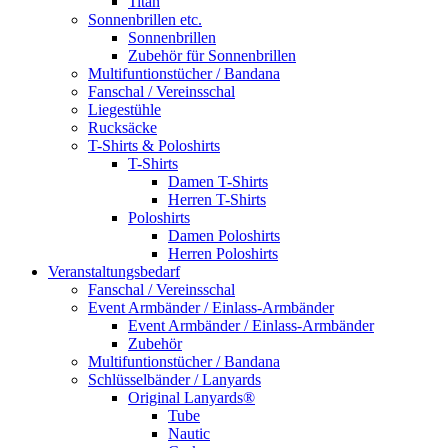
Titan
Sonnenbrillen etc.
Sonnenbrillen
Zubehör für Sonnenbrillen
Multifuntionstücher / Bandana
Fanschal / Vereinsschal
Liegestühle
Rucksäcke
T-Shirts & Poloshirts
T-Shirts
Damen T-Shirts
Herren T-Shirts
Poloshirts
Damen Poloshirts
Herren Poloshirts
Veranstaltungsbedarf
Fanschal / Vereinsschal
Event Armbänder / Einlass-Armbänder
Event Armbänder / Einlass-Armbänder
Zubehör
Multifuntionstücher / Bandana
Schlüsselbänder / Lanyards
Original Lanyards®
Tube
Nautic