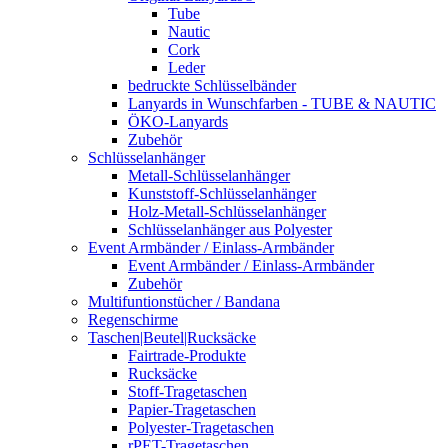
Tube
Nautic
Cork
Leder
bedruckte Schlüsselbänder
Lanyards in Wunschfarben - TUBE & NAUTIC
ÖKO-Lanyards
Zubehör
Schlüsselanhänger
Metall-Schlüsselanhänger
Kunststoff-Schlüsselanhänger
Holz-Metall-Schlüsselanhänger
Schlüsselanhänger aus Polyester
Event Armbänder / Einlass-Armbänder
Event Armbänder / Einlass-Armbänder
Zubehör
Multifuntionstücher / Bandana
Regenschirme
Taschen|Beutel|Rucksäcke
Fairtrade-Produkte
Rucksäcke
Stoff-Tragetaschen
Papier-Tragetaschen
Polyester-Tragetaschen
rPET-Tragetaschen