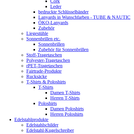
Cork
Leder
bedruckte Schlüsselbänder
Lanyards in Wunschfarben - TUBE & NAUTIC
ÖKO-Lanyards
Zubehör
Liegestühle
Sonnenbrillen etc.
Sonnenbrillen
Zubehör für Sonnenbrillen
Stoff-Tragetaschen
Polyester-Tragetaschen
rPET-Tragetaschen
Fairtrade-Produkte
Rucksäcke
T-Shirts & Poloshirts
T-Shirts
Damen T-Shirts
Herren T-Shirts
Poloshirts
Damen Poloshirts
Herren Poloshirts
Edelstahlprodukte
Edelstahlschilder
Edelstahl-Kugelschreiber