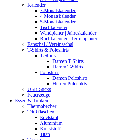
Kalender
3-Monatskalender
4-Monatskalender
5-Monatskalender
Tischkalender
Wandplaner | Jahreskalender
Buchkalender | Terminplaner
Fanschal / Vereinsschal
T-Shirts & Poloshirts
T-Shirts
Damen T-Shirts
Herren T-Shirts
Poloshirts
Damen Poloshirts
Herren Poloshirts
USB-Sticks
Feuerzeuge
Essen & Trinken
Thermobecher
Trinkflaschen
Edelstahl
Aluminium
Kunststoff
Titan
Tassen