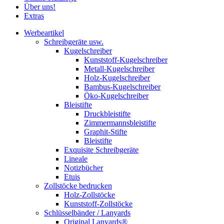
Über uns!
Extras
Werbeartikel
Schreibgeräte usw.
Kugelschreiber
Kunststoff-Kugelschreiber
Metall-Kugelschreiber
Holz-Kugelschreiber
Bambus-Kugelschreiber
Öko-Kugelschreiber
Bleistifte
Druckbleistifte
Zimmermannsbleistifte
Graphit-Stifte
Bleistifte
Exquisite Schreibgeräte
Lineale
Notizbücher
Etuis
Zollstöcke bedrucken
Holz-Zollstöcke
Kunststoff-Zollstöcke
Schlüsselbänder / Lanyards
Original Lanyards®