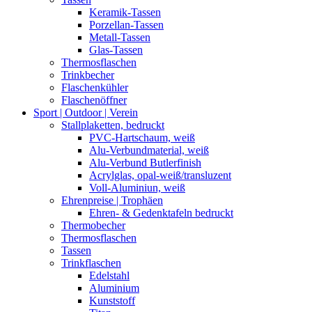
Keramik-Tassen
Porzellan-Tassen
Metall-Tassen
Glas-Tassen
Thermosflaschen
Trinkbecher
Flaschenkühler
Flaschenöffner
Sport | Outdoor | Verein
Stallplaketten,­ bedruckt
PVC-Hartschaum, weiß
Alu-Verbundmaterial, weiß
Alu-Verbund Butlerfinish
Acrylglas, opal-weiß/transluzent
Voll-Aluminiun, weiß
Ehrenpreise | Trophäen
Ehren- & Gedenktafeln bedruckt
Thermobecher
Thermosflaschen
Tassen
Trinkflaschen
Edelstahl
Aluminium
Kunststoff