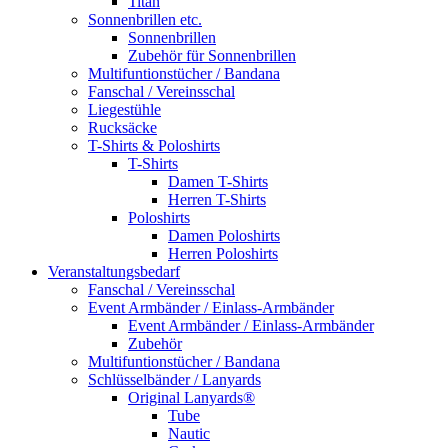
Titan
Sonnenbrillen etc.
Sonnenbrillen
Zubehör für Sonnenbrillen
Multifuntionstücher / Bandana
Fanschal / Vereinsschal
Liegestühle
Rucksäcke
T-Shirts & Poloshirts
T-Shirts
Damen T-Shirts
Herren T-Shirts
Poloshirts
Damen Poloshirts
Herren Poloshirts
Veranstaltungsbedarf
Fanschal / Vereinsschal
Event Armbänder / Einlass-Armbänder
Event Armbänder / Einlass-Armbänder
Zubehör
Multifuntionstücher / Bandana
Schlüsselbänder / Lanyards
Original Lanyards®
Tube
Nautic