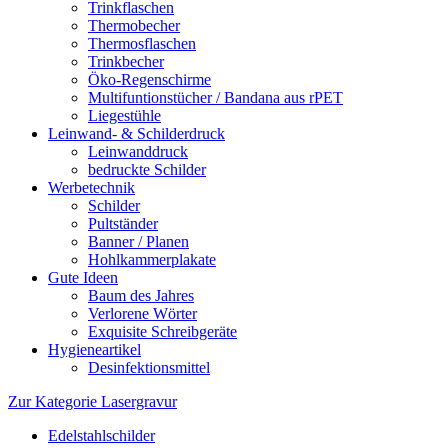
Trinkflaschen
Thermobecher
Thermosflaschen
Trinkbecher
Öko-Regenschirme
Multifuntionstücher / Bandana aus rPET
Liegestühle
Leinwand- & Schilderdruck
Leinwanddruck
bedruckte Schilder
Werbetechnik
Schilder
Pultständer
Banner / Planen
Hohlkammerplakate
Gute Ideen
Baum des Jahres
Verlorene Wörter
Exquisite Schreibgeräte
Hygieneartikel
Desinfektionsmittel
Zur Kategorie Lasergravur
Edelstahlschilder