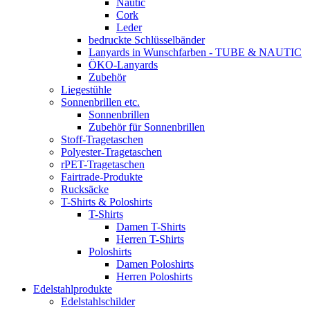
Nautic
Cork
Leder
bedruckte Schlüsselbänder
Lanyards in Wunschfarben - TUBE & NAUTIC
ÖKO-Lanyards
Zubehör
Liegestühle
Sonnenbrillen etc.
Sonnenbrillen
Zubehör für Sonnenbrillen
Stoff-Tragetaschen
Polyester-Tragetaschen
rPET-Tragetaschen
Fairtrade-Produkte
Rucksäcke
T-Shirts & Poloshirts
T-Shirts
Damen T-Shirts
Herren T-Shirts
Poloshirts
Damen Poloshirts
Herren Poloshirts
Edelstahlprodukte
Edelstahlschilder