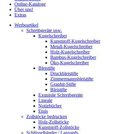
Online-Kataloge
Über uns!
Extras
Werbeartikel
Schreibgeräte usw.
Kugelschreiber
Kunststoff-Kugelschreiber
Metall-Kugelschreiber
Holz-Kugelschreiber
Bambus-Kugelschreiber
Öko-Kugelschreiber
Bleistifte
Druckbleistifte
Zimmermannsbleistifte
Graphit-Stifte
Bleistifte
Exquisite Schreibgeräte
Lineale
Notizbücher
Etuis
Zollstöcke bedrucken
Holz-Zollstöcke
Kunststoff-Zollstöcke
Schlüsselbänder / Lanyards