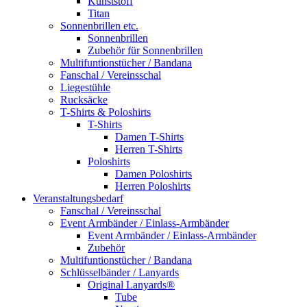
Kunststoff
Titan
Sonnenbrillen etc.
Sonnenbrillen
Zubehör für Sonnenbrillen
Multifuntionstücher / Bandana
Fanschal / Vereinsschal
Liegestühle
Rucksäcke
T-Shirts & Poloshirts
T-Shirts
Damen T-Shirts
Herren T-Shirts
Poloshirts
Damen Poloshirts
Herren Poloshirts
Veranstaltungsbedarf
Fanschal / Vereinsschal
Event Armbänder / Einlass-Armbänder
Event Armbänder / Einlass-Armbänder
Zubehör
Multifuntionstücher / Bandana
Schlüsselbänder / Lanyards
Original Lanyards®
Tube