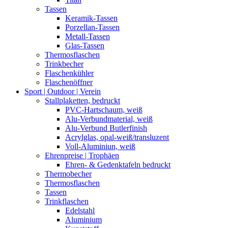
Tassen
Keramik-Tassen
Porzellan-Tassen
Metall-Tassen
Glas-Tassen
Thermosflaschen
Trinkbecher
Flaschenkühler
Flaschenöffner
Sport | Outdoor | Verein
Stallplaketten,­ bedruckt
PVC-Hartschaum, weiß
Alu-Verbundmaterial, weiß
Alu-Verbund Butlerfinish
Acrylglas, opal-weiß/transluzent
Voll-Aluminiun, weiß
Ehrenpreise | Trophäen
Ehren- & Gedenktafeln bedruckt
Thermobecher
Thermosflaschen
Tassen
Trinkflaschen
Edelstahl
Aluminium