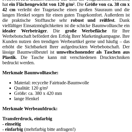
hat
ein Flächengewicht von 120 g/m²
. Die
Größe von ca. 38 cm x
42 cm
verleiht der Tragetasche einen großen Stauraum und die
langen Henkel sorgen für einen guten Tragekomfort. Außerdem ist
die praktische Stofftasche sehr
robust und reißfest
. Dank
vielfältiger Einsatzmöglichkeiten ist die schicke Baumwolltasche ein
idealer Werbeträger
. Die
große Werbefläche
für Ihre
Werbebotschaft befördert den Erfolg Ihrer Marketingkampagne. Ihre
Kunden nutzen den trendigen Werbeartikel gerne und häufig – das
erhöht die Sichtbarkeit Ihrer aufgedruckten Werbebotschaft. Der
lässige Baumwollbeutel ist
umweltschonender als Taschen aus
Plastik
. Die Tasche kann mit verschiedenen Drucktechniken
bedruckt werden.
Merkmale Baumwolltasche:
Material: recycelte Fairtrade-Baumwolle
Qualität: 120 g/m²
Größe: ca. 380 x 420 mm
lange Henkel
Merkmale Werbeaufdruck:
Transferdruck, einfarbig
- einseitig
- einfarbig
(mehrfarbig bitte anfragen!)