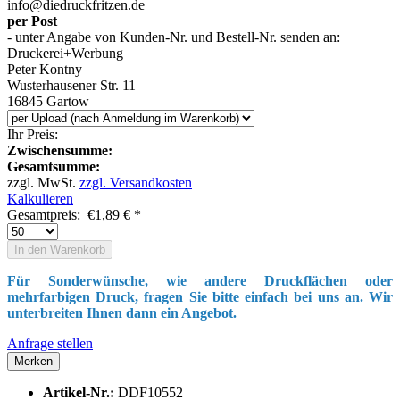
info@diedruckfritzen.de
per Post
- unter Angabe von Kunden-Nr. und Bestell-Nr. senden an:
Druckerei+Werbung
Peter Kontny
Wusterhausener Str. 11
16845 Gartow
Ihr Preis
:
Zwischensumme:
Gesamtsumme:
zzgl. MwSt.
zzgl. Versandkosten
Kalkulieren
Gesamtpreis:
€
1,89
€
*
In den
Warenkorb
Für Sonderwünsche, wie andere Druckflächen oder
mehrfarbigen Druck, fragen Sie bitte einfach bei uns an. Wir
unterbreiten Ihnen dann ein Angebot.
Anfrage stellen
Merken
Artikel-Nr.:
DDF10552