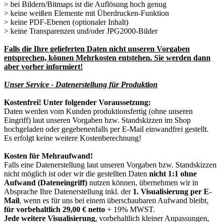
> bei Bildern/Bitmaps ist die Auflösung hoch genug
> keine weißen Elemente mit Überdrucken-Funktion
> keine PDF-Ebenen (optionaler Inhalt)
> keine Transparenzen und/oder JPG2000-Bilder
Falls die Ihre gelieferten Daten nicht unseren Vorgaben
entsprechen, können Mehrkosten entstehen. Sie werden dann
aber vorher informiert!
Unser Service - Datenerstellung für Produktion
Kostenfrei! Unter folgender Voraussetzung:
Daten werden vom Kunden produktionsfertig (ohne unseren
Eingriff) laut unseren Vorgaben bzw. Standskizzen im Shop
hochgeladen oder gegebenenfalls per E-Mail einwandfrei gestellt.
Es erfolgt keine weitere Kostenberechnung!
Kosten für Mehraufwand!
Falls eine Datenerstellung laut unseren Vorgaben bzw. Standskizzen
nicht möglich ist oder wir die gestellten Daten
nicht 1:1 ohne
Aufwand (Dateneingriff)
nutzen können, übernehmen wir in
Absprache Ihre Datenerstellung inkl. der
1. Vi­su­a­li­sie­rung per E-
Mail
, wenn es für uns bei einem überschaubaren Aufwand bleibt,
für vorbehaltlich 29,00 € netto
+ 19% MWST.
Jede weitere Visualisierung
, vorbehaltlich kleiner Anpassungen,