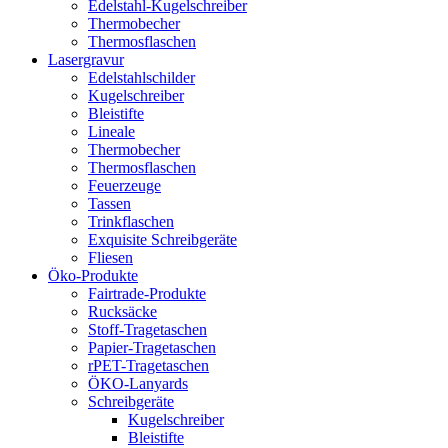
Edelstahl-Kugelschreiber
Thermobecher
Thermosflaschen
Lasergravur
Edelstahlschilder
Kugelschreiber
Bleistifte
Lineale
Thermobecher
Thermosflaschen
Feuerzeuge
Tassen
Trinkflaschen
Exquisite Schreibgeräte
Fliesen
Öko-Produkte
Fairtrade-Produkte
Rucksäcke
Stoff-Tragetaschen
Papier-Tragetaschen
rPET-Tragetaschen
ÖKO-Lanyards
Schreibgeräte
Kugelschreiber
Bleistifte