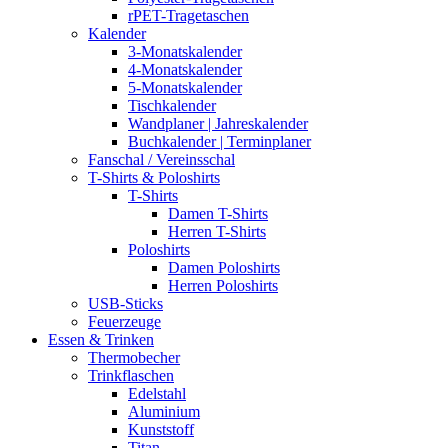
rPET-Tragetaschen
Kalender
3-Monatskalender
4-Monatskalender
5-Monatskalender
Tischkalender
Wandplaner | Jahreskalender
Buchkalender | Terminplaner
Fanschal / Vereinsschal
T-Shirts & Poloshirts
T-Shirts
Damen T-Shirts
Herren T-Shirts
Poloshirts
Damen Poloshirts
Herren Poloshirts
USB-Sticks
Feuerzeuge
Essen & Trinken
Thermobecher
Trinkflaschen
Edelstahl
Aluminium
Kunststoff
Titan