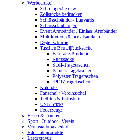
Werbeartikel
Schreibgeräte usw.
Zollstöcke bedrucken
Schlüsselbänder / Lanyards
Schlüsselanhänger
Event Armbänder / Einlass-Armbänder
Multifuntionstücher / Bandana
Regenschirme
Taschen|Beutel|Rucksäcke
Fairtrade-Produkte
Rucksäcke
Stoff-Tragetaschen
Papier-Tragetaschen
Polyester-Tragetaschen
rPET-Tragetaschen
Kalender
Fanschal / Vereinsschal
T-Shirts & Poloshirts
USB-Sticks
Feuerzeuge
Essen & Trinken
Sport | Outdoor | Verein
Veranstaltungsbedarf
Edelstahlprodukte
Lasergravur