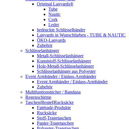
Original Lanyards®
Tube
Nautic
Cork
Leder
bedruckte Schlüsselbänder
Lanyards in Wunschfarben - TUBE & NAUTIC
ÖKO-Lanyards
Zubehör
Schlüsselanhänger
Metall-Schlüsselanhänger
Kunststoff-Schlüsselanhänger
Holz-Metall-Schlüsselanhänger
Schlüsselanhänger aus Polyester
Event Armbänder / Einlass-Armbänder
Event Armbänder / Einlass-Armbänder
Zubehör
Multifuntionstücher / Bandana
Regenschirme
Taschen|Beutel|Rucksäcke
Fairtrade-Produkte
Rucksäcke
Stoff-Tragetaschen
Papier-Tragetaschen
Polyester-Tragetaschen