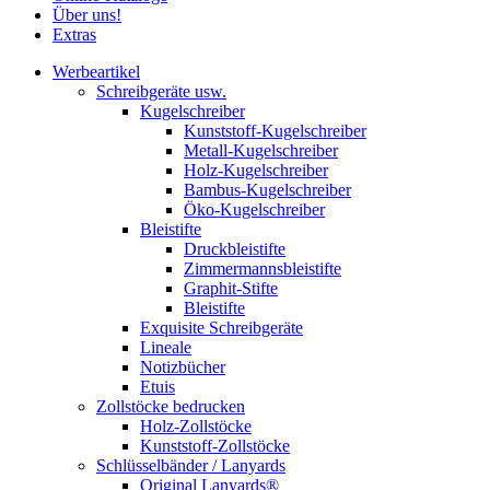
Über uns!
Extras
Werbeartikel
Schreibgeräte usw.
Kugelschreiber
Kunststoff-Kugelschreiber
Metall-Kugelschreiber
Holz-Kugelschreiber
Bambus-Kugelschreiber
Öko-Kugelschreiber
Bleistifte
Druckbleistifte
Zimmermannsbleistifte
Graphit-Stifte
Bleistifte
Exquisite Schreibgeräte
Lineale
Notizbücher
Etuis
Zollstöcke bedrucken
Holz-Zollstöcke
Kunststoff-Zollstöcke
Schlüsselbänder / Lanyards
Original Lanyards®