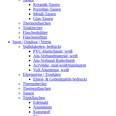
Keramik-Tassen
Porzellan-Tassen
Metall-Tassen
Glas-Tassen
Thermosflaschen
Trinkbecher
Flaschenkühler
Flaschenöffner
Sport | Outdoor | Verein
Stallplaketten,­ bedruckt
PVC-Hartschaum, weiß
Alu-Verbundmaterial, weiß
Alu-Verbund Butlerfinish
Acrylglas, opal-weiß/transluzent
Voll-Aluminiun, weiß
Ehrenpreise | Trophäen
Ehren- & Gedenktafeln bedruckt
Thermobecher
Thermosflaschen
Tassen
Trinkflaschen
Edelstahl
Aluminium
Kunststoff