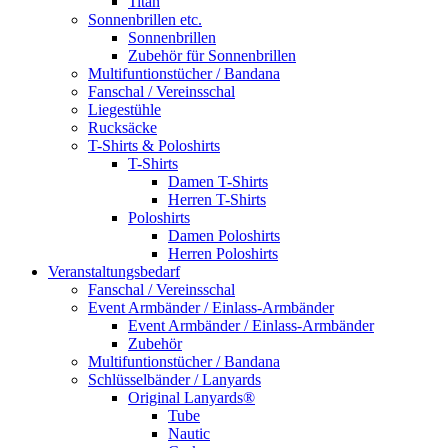
Titan
Sonnenbrillen etc.
Sonnenbrillen
Zubehör für Sonnenbrillen
Multifuntionstücher / Bandana
Fanschal / Vereinsschal
Liegestühle
Rucksäcke
T-Shirts & Poloshirts
T-Shirts
Damen T-Shirts
Herren T-Shirts
Poloshirts
Damen Poloshirts
Herren Poloshirts
Veranstaltungsbedarf
Fanschal / Vereinsschal
Event Armbänder / Einlass-Armbänder
Event Armbänder / Einlass-Armbänder
Zubehör
Multifuntionstücher / Bandana
Schlüsselbänder / Lanyards
Original Lanyards®
Tube
Nautic