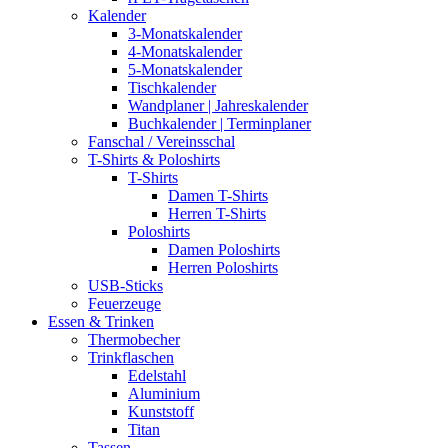
Kalender
3-Monatskalender
4-Monatskalender
5-Monatskalender
Tischkalender
Wandplaner | Jahreskalender
Buchkalender | Terminplaner
Fanschal / Vereinsschal
T-Shirts & Poloshirts
T-Shirts
Damen T-Shirts
Herren T-Shirts
Poloshirts
Damen Poloshirts
Herren Poloshirts
USB-Sticks
Feuerzeuge
Essen & Trinken
Thermobecher
Trinkflaschen
Edelstahl
Aluminium
Kunststoff
Titan
Tassen