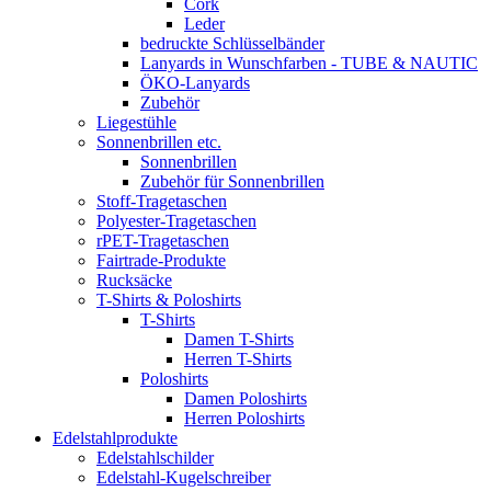
Cork
Leder
bedruckte Schlüsselbänder
Lanyards in Wunschfarben - TUBE & NAUTIC
ÖKO-Lanyards
Zubehör
Liegestühle
Sonnenbrillen etc.
Sonnenbrillen
Zubehör für Sonnenbrillen
Stoff-Tragetaschen
Polyester-Tragetaschen
rPET-Tragetaschen
Fairtrade-Produkte
Rucksäcke
T-Shirts & Poloshirts
T-Shirts
Damen T-Shirts
Herren T-Shirts
Poloshirts
Damen Poloshirts
Herren Poloshirts
Edelstahlprodukte
Edelstahlschilder
Edelstahl-Kugelschreiber