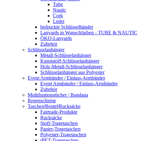
Tube
Nautic
Cork
Leder
bedruckte Schlüsselbänder
Lanyards in Wunschfarben - TUBE & NAUTIC
ÖKO-Lanyards
Zubehör
Schlüsselanhänger
Metall-Schlüsselanhänger
Kunststoff-Schlüsselanhänger
Holz-Metall-Schlüsselanhänger
Schlüsselanhänger aus Polyester
Event Armbänder / Einlass-Armbänder
Event Armbänder / Einlass-Armbänder
Zubehör
Multifuntionstücher / Bandana
Regenschirme
Taschen|Beutel|Rucksäcke
Fairtrade-Produkte
Rucksäcke
Stoff-Tragetaschen
Papier-Tragetaschen
Polyester-Tragetaschen
rPET-Tragetaschen